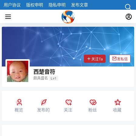
用户协议
版权申明
隐私申明
发布文章
关注Ta
发私信
西楚音符
颇具盛名
Lv1
概览
发布的
关注
粉丝
收藏