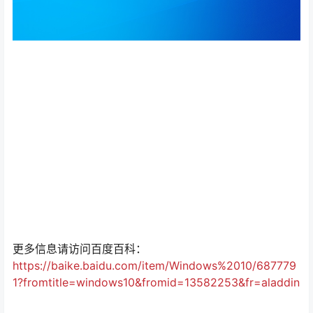
更多信息请访问百度百科：
https://baike.baidu.com/item/Windows%2010/687779
1?fromtitle=windows10&fromid=13582253&fr=aladdin