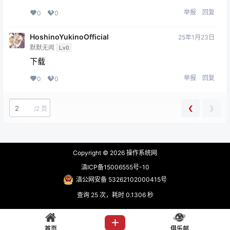
举报
回复
0
0
HoshinoYukinoOfficial
25年1月23日
默默无闻
Lv0
下载
举报
回复
0
0
❮
❯
/
2 页
Copyright © 2026
操作系统网
滇ICP备15006555号-10
滇公网安备 53262102000415号
查询 25 次，耗时 0.1306 秒
首页
俱乐部