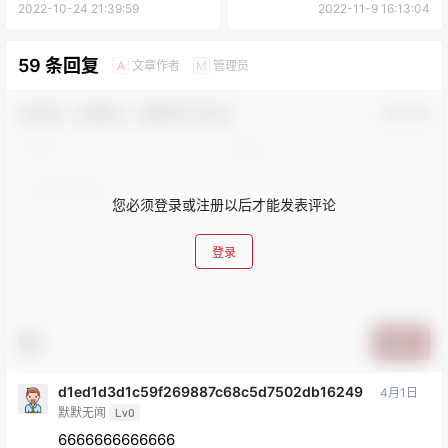
件下载
件下载
2022-10-24 21:39:59
2022-11-9 16:13:04
59 条回复
文章作者
管理员
A
M
欢迎您，新朋友，感谢参与互动！
确认修改
您必须登录或注册以后才能发表评论
登录
提交
d1ed1d3d1c59f269887c68c5d7502db16249
4月1日
默默无闻
Lv0
6666666666666